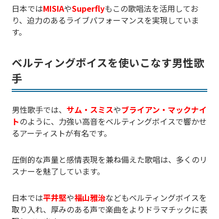
日本では
MISIA
や
Superfly
もこの歌唱法を活用してお
り、迫力のあるライブパフォーマンスを実現していま
す。
ベルティングボイスを使いこなす男性歌
手
男性歌手では、
サム・スミス
や
ブライアン・マックナイ
ト
のように、力強い高音をベルティングボイスで響かせ
るアーティストが有名です。
圧倒的な声量と感情表現を兼ね備えた歌唱は、多くのリ
スナーを魅了しています。
日本では
平井堅
や
福山雅治
などもベルティングボイスを
取り入れ、厚みのある声で楽曲をよりドラマチックに表