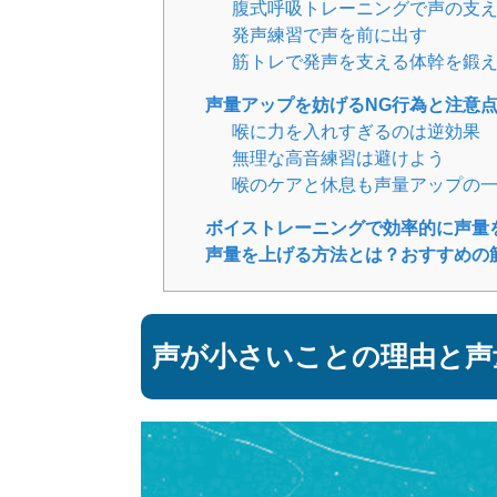
腹式呼吸トレーニングで声の支
発声練習で声を前に出す
筋トレで発声を支える体幹を鍛
声量アップを妨げるNG行為と注意
喉に力を入れすぎるのは逆効果
無理な高音練習は避けよう
喉のケアと休息も声量アップの
ボイストレーニングで効率的に声量
声量を上げる方法とは？おすすめの筋
声が小さいことの理由と声