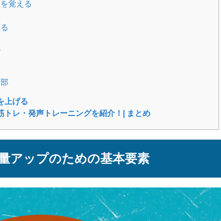
えを覚える
える
点
一部
を上げる
トレ・発声トレーニングを紹介！| まとめ
量アップのための基本要素