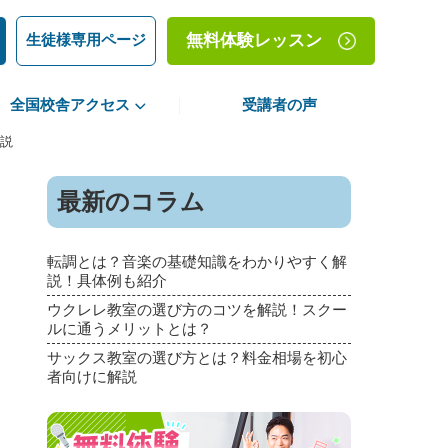
生徒様専用ページ
無料体験レッスン
全国校舎アクセス
受講者の声
説
痛
最新のコラム
転調とは？音楽の基礎知識をわかりやすく解
説！具体例も紹介
ウクレレ教室の選び方のコツを解説！スクー
ルに通うメリットとは？
サックス教室の選び方とは？料金相場を初心
者向けに解説