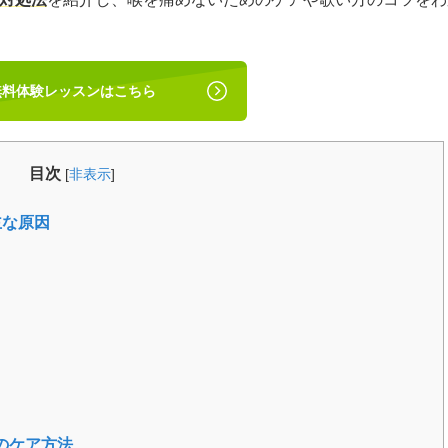
無料体験レッスンはこちら
目次
[
非表示
]
主な原因
のケア方法