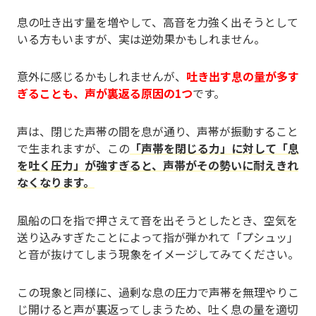
息の吐き出す量を増やして、高音を力強く出そうとして
いる方もいますが、実は逆効果かもしれません。
意外に感じるかもしれませんが、
吐き出す息の量が多す
ぎることも、声が裏返る原因の1つ
です。
声は、閉じた声帯の間を息が通り、声帯が振動すること
で生まれますが、この
「声帯を閉じる力」に対して「息
を吐く圧力」が強すぎると、声帯がその勢いに耐えきれ
なくなります。
風船の口を指で押さえて音を出そうとしたとき、空気を
送り込みすぎたことによって指が弾かれて「プシュッ」
と音が抜けてしまう現象をイメージしてみてください。
この現象と同様に、過剰な息の圧力で声帯を無理やりこ
じ開けると声が裏返ってしまうため、吐く息の量を適切