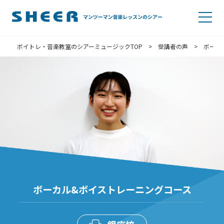
ボイトレ・音楽教室のシアーミュージックTOP
>
受講者の声
>
ボーカ
ボーカル&ボイストレーニングコース