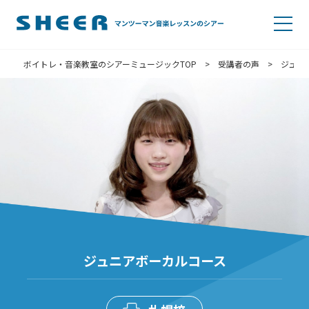
ボイトレ・音楽教室のシアーミュージックTOP
>
受講者の声
>
ジュニ
ジュニアボーカルコース