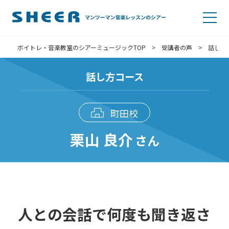
ボイトレ・音楽教室のシアーミュージックTOP
>
受講者の声
>
話し方
話し方コース
町田校
栗山 良介
さん
人との会話で何度も聞き返さ