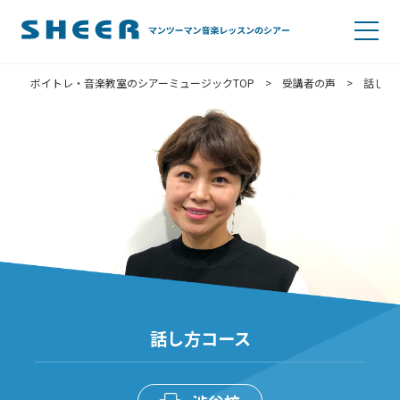
ボイトレ・音楽教室のシアーミュージックTOP
>
受講者の声
>
話し方
話し方コース