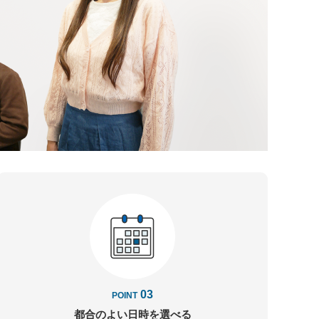
03
POINT
都合のよい日時を
選べる