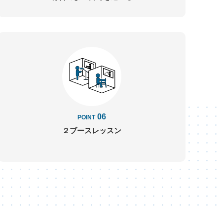
06
POINT
２ブースレッスン