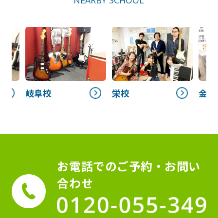
NEARBY SCHOOL
岐阜校
栄校
金山
お電話でのご予約・お問い
合わせ