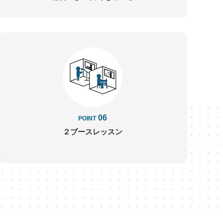
06
POINT
２ブースレッスン