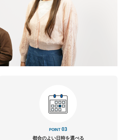
03
POINT
都合のよい日時を
選べる